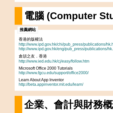
電腦 (Computer Stu
推薦網站
香港的版權法
http://www.ipd.gov.hk/chi/pub_press/publications/hk.
http://www.ipd.gov.hk/eng/pub_press/publications/hk
倉頡之友．香港
http://www.ied.edu.hk/cj/easy/follow.htm
Microsoft Office 2000 Tutorials
http://www.fgcu.edu/support/office2000/
Learn About App Inventor
http://beta.appinventor.mit.edu/learn/
企業、會計與財務概論科 