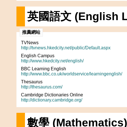
英國語文 (English L
推薦網站
TVNews
http://tvnews.hkedcity.net/public/Default.aspx
English Campus
http://www.hkedcity.net/english/
BBC Learning English
http://www.bbc.co.uk/worldservice/learningenglish/
Thesaurus
http://thesaurus.com/
Cambridge Dictionaries Online
http://dictionary.cambridge.org/
數學 (Mathematics