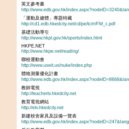
英文參考書
http://www.edb.gov.hk/index.aspx?nodeID=3240&la
「運動及健體」專題特藏
http://cd1.edb.hkedcity.net/cd/pe/tc/rr/FM_c.pdf
基礎活動導引
http://www.hkpl.gov.hk/sports/index.html
HKPE.NET
http://www.hkpe.net/reading/
聯校運動會
http://www.useit.us/nuke/index.php
體格測量優化計畫
http://www.edb.gov.hk/index.aspx?nodeID=8668&la
教師電視
http://teachertv.hkedcity.net
教育電視網站
http://etv.hkedcity.net
新建校舍家具及設備一覽表
http://www.edb.gov.hk/index.aspx?nodeID=247&lan