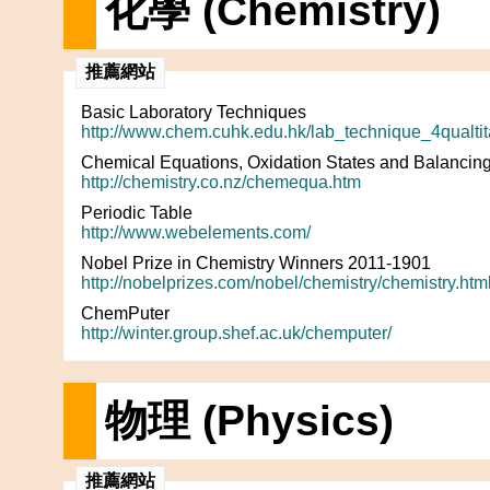
化學 (Chemistry)
推薦網站
Basic Laboratory Techniques
http://www.chem.cuhk.edu.hk/lab_technique_4qualtit
Chemical Equations, Oxidation States and Balancing
http://chemistry.co.nz/chemequa.htm
Periodic Table
http://www.webelements.com/
Nobel Prize in Chemistry Winners 2011-1901
http://nobelprizes.com/nobel/chemistry/chemistry.htm
ChemPuter
http://winter.group.shef.ac.uk/chemputer/
物理 (Physics)
推薦網站