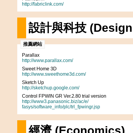
http://fabriclink.com/
設計與科技 (Design &
推薦網站
Parallax
http://www.parallax.com/
Sweet Home 3D
http://www.sweethome3d.com/
Sketch Up
http://sketchup.google.com/
Control FPWIN GR Ver.2.80 trial version
http://www3.panasonic.biz/ac/e/
fasys/software_info/plc/trl_fpwingr.jsp
經濟 (Economics)