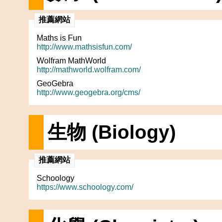
推薦網站
Maths is Fun
http://www.mathsisfun.com/
Wolfram MathWorld
http://mathworld.wolfram.com/
GeoGebra
http://www.geogebra.org/cms/
生物 (Biology)
推薦網站
Schoology
https://www.schoology.com/