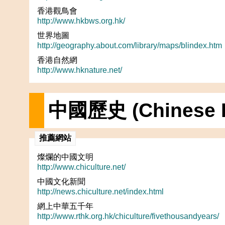
香港觀鳥會
http://www.hkbws.org.hk/
世界地圖
http://geography.about.com/library/maps/blindex.htm
香港自然網
http://www.hknature.net/
中國歷史 (Chinese H
推薦網站
燦爛的中國文明
http://www.chiculture.net/
中國文化新聞
http://news.chiculture.net/index.html
網上中華五千年
http://www.rthk.org.hk/chiculture/fivethousandyears/