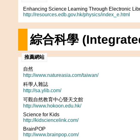
Enhancing Science Learning Through Electronic Lib
http://resources.edb.gov.hk/physics/index_e.html
綜合科學 (Integrated
推薦網站
自然
http://www.natureasia.com/taiwan/
科學人雜誌
http://sa.ylib.com/
可觀自然教育中心暨天文館
http://www.hokoon.edu.hk/
Science for Kids
http://kidsciencelink.com/
BrainPOP
http://www.brainpop.com/