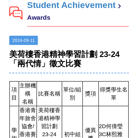
Student Achievement
Awards
2024-09-11
美荷樓香港精神學習計劃 23-24
「兩代情」徵文比賽
主辦機
項
單位/組
得獎學生名
構
比賽名稱
獎項
目
別
單
名稱
香港青
美荷樓香
年旅舍
港精神學
協會/
習計劃
2D何倩瑩
學
優異
香港賽
23-24
初中組
3C林熙雅