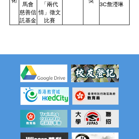
術
獎
馬會
「兩代
3C詹瀅琳
慈善信
情」徵文
託基金
比賽