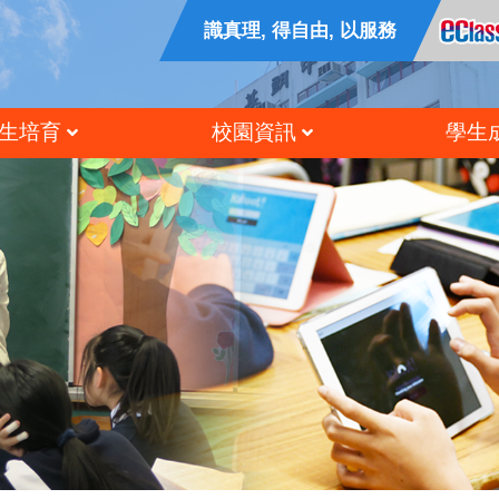
識真理, 得自由, 以服務
生培育
校園資訊
學生
公民及國民教育
香港中學文憑試成績