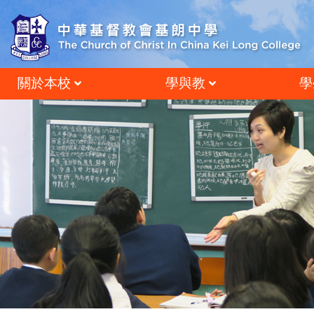
關於本校
學與教
學
辦學方針及辦學理想
跨學科閱讀與語文學習
德育、