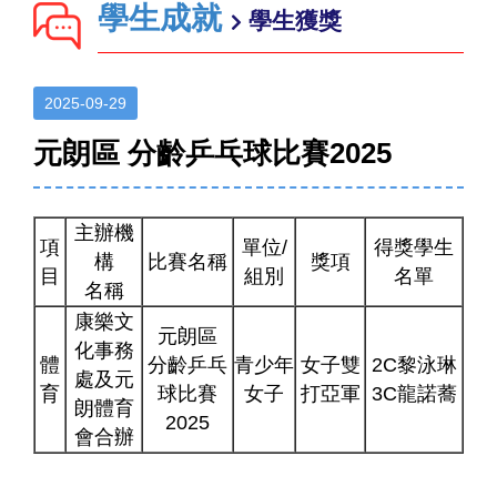
學生成就
學生獲獎
2025-09-29
元朗區 分齡乒乓球比賽2025
主辦機
項
單位/
得獎學生
構
比賽名稱
獎項
目
組別
名單
名稱
康樂文
元朗區
化事務
體
分齡乒乓
青少年
女子雙
2C黎泳琳
處及元
育
球比賽
女子
打亞軍
3C龍諾蕎
朗體育
2025
會合辦