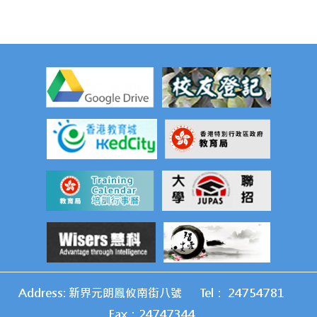
Address: 新界元朗鳳攸南街八號
Tel： 24754781
Fax：24747344