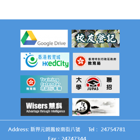
Address: 新界元朗鳳攸南街八號
Tel： 24754781
Fax：24747344