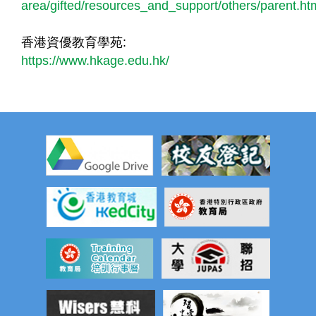
area/gifted/resources_and_support/others/parent.ht
香港資優教育學苑:
https://www.hkage.edu.hk/