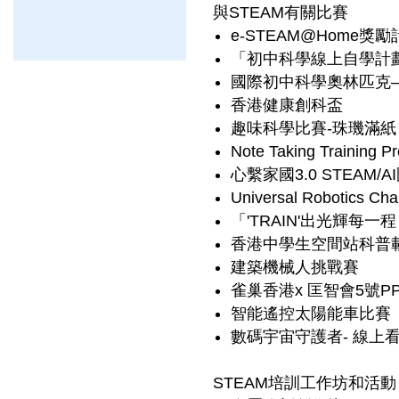
與STEAM有關比賽
e-STEAM@Home獎勵
「初中科學線上自學計
國際初中科學奧林匹克–
香港健康創科盃
趣味科學比賽-珠璣滿紙
Note Taking Training P
心繫家國3.0 STEAM
Universal Robotic
「'TRAIN'出光輝每一程
香港中學生空間站科普
建築機械人挑戰賽
雀巢香港x 匡智會5號
智能遙控太陽能車比賽
數碼宇宙守護者- 線上看
STEAM培訓工作坊和活動