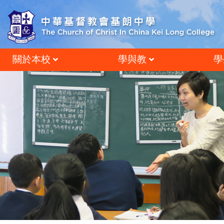
關於本校
學與教
學
辦學方針及辦學理想
跨學科閱讀與語文學習
德育、