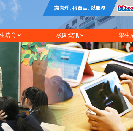
識真理, 得自由, 以服務
生培育
校園資訊
學生
公民及國民教育
香港中學文憑試成績