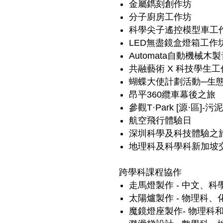
金屬鐫刻創作坊
分子廚房工作坊
科學尖子遙控模型車工
LED無盡鏡盒燈箱工作
Automata自動機械
共融藝術 X 科技學生工
蝴蝶大使計劃活動─生
昂平360纜車幕後之旅
參觀T·Park [源·區]-
航空飛行體驗日
深圳科學及科技體驗之
地理科及科學科新加坡
跨學科課程協作
走馬燈製作 - 中文、
太陽爐製作 - 物理科
魔鏡燈座製作- 物理科