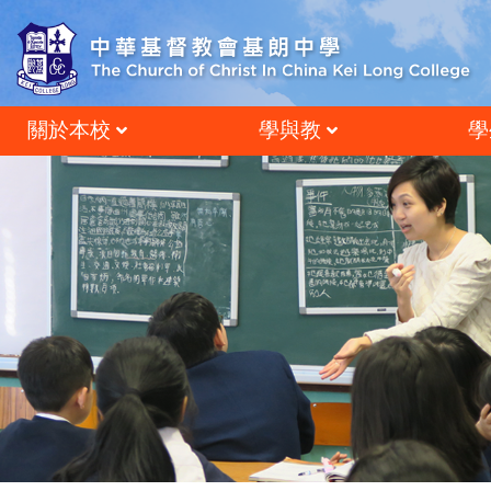
關於本校
學與教
學
辦學方針及辦學理想
跨學科閱讀與語文學習
德育、