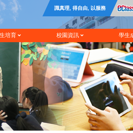
識真理, 得自由, 以服務
生培育
校園資訊
學生
公民及國民教育
香港中學文憑試成績