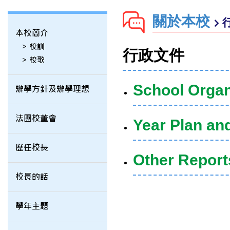
關於本校
本校簡介
> 校訓
行政文件
> 校歌
School Organ
辦學方針及辦學理想
法團校董會
Year Plan an
歷任校長
Other Report
校長的話
學年主題